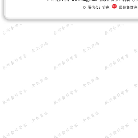
© 辰信会计管家
辰信集群注