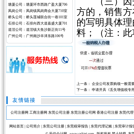
（三）因开
塘厦公司：塘厦环市西路广盈大厦706
方的，销售方
凤岗公司：凤岗镇凤岗商会大厦710室
桥头公司：桥头莲城联合街一巷101室
的写明具体理
石排公司：石排向西大道嘉盛大厦701
道滘公司：道滘镇大鱼沙新正街11号
料；（注：此
广州公司：广州南沙丰泽东路106号
上一条：
企业公司发票购领一般需
下一条：
申请开具《丢失增值税专
公司注册网
工商注册网
东莞公司注册
东莞注册公司网
香港公司注册
东莞代理
网站首页
|
公司简介
|
东莞公司注册
|
东莞税审报告
|
东莞代理记账
|
东莞审计报
© 辰信会计网 www.cxkjgj.com 版权所有 禁