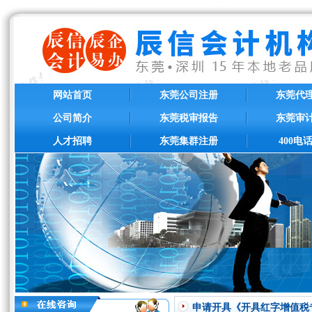
网站首页
东莞公司注册
东莞代
公司简介
东莞税审报告
东莞审
人才招聘
东莞集群注册
400电
申请开具《开具红字增值税