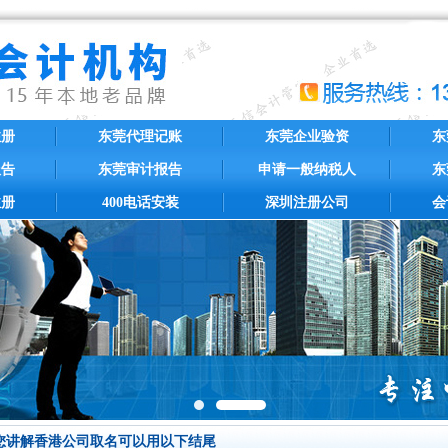
注册
东莞代理记账
东莞企业验资
东
报告
东莞审计报告
申请一般纳税人
东
注册
400电话安装
深圳注册公司
会
您讲解香港公司取名可以用以下结尾