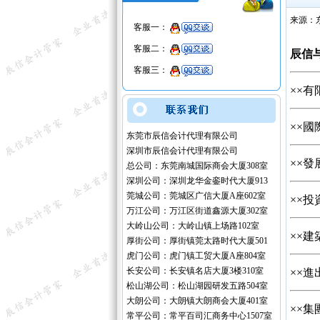
来源：
客服一：
客服二：
辰信
客服三：
××
有
××
國
东莞市辰信会计代理有限公司
深圳市辰信会计代理有限公司
××
發
总公司：东莞南城国际商会大厦308室
深圳公司：深圳龙华金銮时代大厦913
莞城公司：莞城区广信大厦A座602室
××
投
万江公司：万江区街道鑫源大厦302室
大岭山公司：大岭山镇上场路102室
××
建
厚街公司：厚街镇莞太路时代大厦501
虎门公司：虎门镇工贸大厦A座804室
长安公司：长安镇名店大厦3楼310室
××
進
松山湖公司：松山湖园研发五路504室
大朗公司：大朗镇大朗商会大厦401室
××
常平公司：常平百司汇商务中心1507室