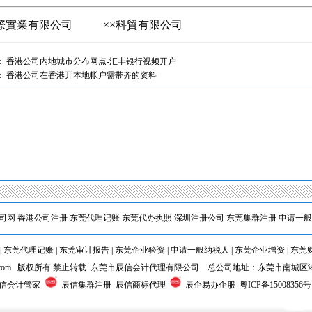
國際實業有限公司 ××科貿有限公司
：
香港公司内地城市分布网点-汇丰银行视频开户
1
2
：
香港公司在香港开本地帐户需带齐的资料
司网
香港公司注册
东莞代理记账
东莞代办执照
深圳注册公司
东莞集群注册
申请一般
|
东莞代理记账
|
东莞审计报告
|
东莞企业验资
|
申请一般纳税人
|
东莞企业增资
|
东莞
kjgj.com 版权所有 禁止转载 东莞市辰信会计代理有限公司 总公司地址：东莞市南城区
辰信会计管家
辰信集群注册 辰信商标代理
辰企易办企服
粤ICP备15008356号