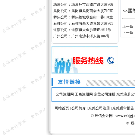
塘厦公司：塘厦环市西路广盈大厦706
××
凤岗公司：凤岗镇凤岗商会大厦710室
桥头公司：桥头莲城联合街一巷101室
石排公司：石排向西大道嘉盛大厦701
上一条
道滘公司：道滘镇大鱼沙新正街11号
下一条
广州公司：广州南沙丰泽东路106号
公司注册网
工商注册网
东莞公司注册
东莞注册公
网站首页
|
公司简介
|
东莞公司注册
|
东莞税审报告
© 辰信会计网 www.cx
© 