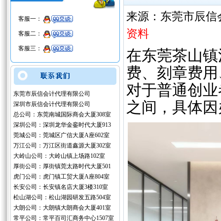
来源：东莞市辰信
客服一：
资料
客服二：
客服三：
在东莞茶山镇
费、刻章费用
对于普通创业者
东莞市辰信会计代理有限公司
之间，具体因
深圳市辰信会计代理有限公司
总公司：东莞南城国际商会大厦308室
深圳公司：深圳龙华金銮时代大厦913
莞城公司：莞城区广信大厦A座602室
万江公司：万江区街道鑫源大厦302室
大岭山公司：大岭山镇上场路102室
厚街公司：厚街镇莞太路时代大厦501
虎门公司：虎门镇工贸大厦A座804室
长安公司：长安镇名店大厦3楼310室
松山湖公司：松山湖园研发五路504室
大朗公司：大朗镇大朗商会大厦401室
常平公司：常平百司汇商务中心1507室